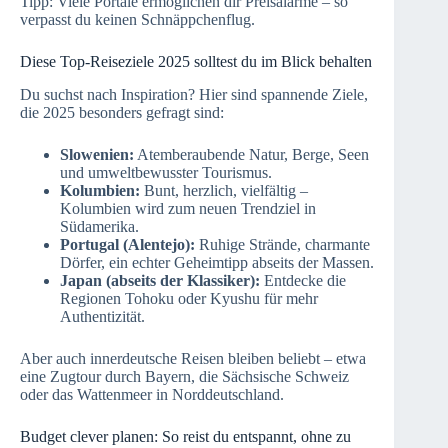
Tipp: Viele Portale ermöglichen dir Preisalarme – so
verpasst du keinen Schnäppchenflug.
Diese Top-Reiseziele 2025 solltest du im Blick behalten
Du suchst nach Inspiration? Hier sind spannende Ziele,
die 2025 besonders gefragt sind:
Slowenien:
Atemberaubende Natur, Berge, Seen
und umweltbewusster Tourismus.
Kolumbien:
Bunt, herzlich, vielfältig –
Kolumbien wird zum neuen Trendziel in
Südamerika.
Portugal (Alentejo):
Ruhige Strände, charmante
Dörfer, ein echter Geheimtipp abseits der Massen.
Japan (abseits der Klassiker):
Entdecke die
Regionen Tohoku oder Kyushu für mehr
Authentizität.
Aber auch innerdeutsche Reisen bleiben beliebt – etwa
eine Zugtour durch Bayern, die Sächsische Schweiz
oder das Wattenmeer in Norddeutschland.
Budget clever planen: So reist du entspannt, ohne zu