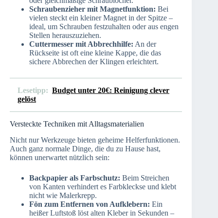
oder gleichmäßige Schraublöcher.
Schraubenzieher mit Magnetfunktion:
Bei
vielen steckt ein kleiner Magnet in der Spitze –
ideal, um Schrauben festzuhalten oder aus engen
Stellen herauszuziehen.
Cuttermesser mit Abbrechhilfe:
An der
Rückseite ist oft eine kleine Kappe, die das
sichere Abbrechen der Klingen erleichtert.
Lesetipp:
Budget unter 20€: Reinigung clever
gelöst
Versteckte Techniken mit Alltagsmaterialien
Nicht nur Werkzeuge bieten geheime Helferfunktionen.
Auch ganz normale Dinge, die du zu Hause hast,
können unerwartet nützlich sein:
Backpapier als Farbschutz:
Beim Streichen
von Kanten verhindert es Farbkleckse und klebt
nicht wie Malerkrepp.
Fön zum Entfernen von Aufklebern:
Ein
heißer Luftstoß löst alten Kleber in Sekunden –