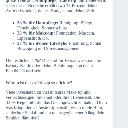
große Teile auf:
Hautpflege
,
Make-up
und
Lebensstil
.
Jeder dieser Bereiche erhält etwa 33 Prozent deiner
Aufmerksamkeit, deines Budgets und deiner Zeit.
33 % für Hautpflege:
Reinigung, Pflege,
Feuchtigkeit, Sonnenschutz
33 % für Make-up:
Foundation, Mascara,
Lippenstift & Co.
33 % für deinen Lifestyle:
Ernährung, Schlaf,
Bewegung und Stressmanagement
Die restlichen 1 %? Die sind für Extras wie spontane
Beauty-Käufe oder kleine Belohnungen gedacht.
Flexibilität darf sein.
Warum ist dieses Prinzip so effektiv?
Viele investieren zu viel in teures Make-up und
vernachlässigen ihre Haut oder ihren Lebensstil. Die
33-%-Regel hilft dir, das Gleichgewicht zu halten. Denn
was bringt der schönste Lippenstift, wenn müde Haut,
schlechter Schlaf und ein unausgeglichener Alltag dein
Strahlen dämpfen?