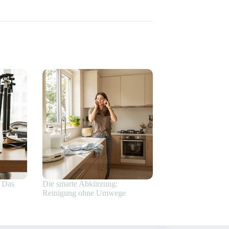
: Das
Die smarte Abkürzung:
Reinigung ohne Umwege