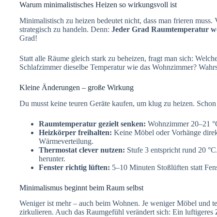
Warum minimalistisches Heizen so wirkungsvoll ist
Minimalistisch zu heizen bedeutet nicht, dass man frieren muss.
strategisch zu handeln. Denn:
Jeder Grad Raumtemperatur we
Grad!
Statt alle Räume gleich stark zu beheizen, fragt man sich: Welc
Schlafzimmer dieselbe Temperatur wie das Wohnzimmer? Wahrsc
Kleine Änderungen – große Wirkung
Du musst keine teuren Geräte kaufen, um klug zu heizen. Scho
Raumtemperatur gezielt senken:
Wohnzimmer 20–21 °C,
Heizkörper freihalten:
Keine Möbel oder Vorhänge direkt
Wärmeverteilung.
Thermostat clever nutzen:
Stufe 3 entspricht rund 20 °C
herunter.
Fenster richtig lüften:
5–10 Minuten Stoßlüften statt Fens
Minimalismus beginnt beim Raum selbst
Weniger ist mehr – auch beim Wohnen. Je weniger Möbel und tex
zirkulieren. Auch das Raumgefühl verändert sich: Ein luftigeres