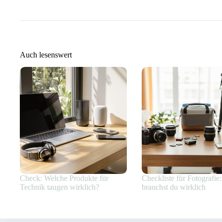
Auch lesenswert
Check: Welche Produkte für
Checkliste für Fotografie
Technik taugen wirklich?
brauchst du wirklich