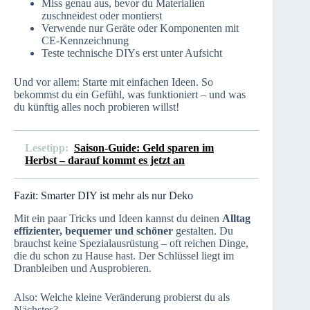
Miss genau aus, bevor du Materialien
zuschneidest oder montierst
Verwende nur Geräte oder Komponenten mit
CE-Kennzeichnung
Teste technische DIYs erst unter Aufsicht
Und vor allem: Starte mit einfachen Ideen. So
bekommst du ein Gefühl, was funktioniert – und was
du künftig alles noch probieren willst!
Lesetipp:
Saison-Guide: Geld sparen im
Herbst – darauf kommt es jetzt an
Fazit: Smarter DIY ist mehr als nur Deko
Mit ein paar Tricks und Ideen kannst du deinen
Alltag
effizienter, bequemer und schöner
gestalten. Du
brauchst keine Spezialausrüstung – oft reichen Dinge,
die du schon zu Hause hast. Der Schlüssel liegt im
Dranbleiben und Ausprobieren.
Also: Welche kleine Veränderung probierst du als
Nächstes?